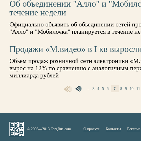
Об объединении "Алло" и "Мобило
течение недели
Официально объявить об объединении сетей пр
"Алло" и "Мобилочка" планируется в течение н
Продажи «М.видео» в I кв выросл
Объем продаж розничной сети электроники «М.в
вырос на 12% по сравнению с аналогичным пери
миллиарда рублей
…
3
4
5
6
7
8
9
10
11
СТРАНИЦЫ
© 2003—2013 TorgRus.com
О проекте
Контакты
Реклама