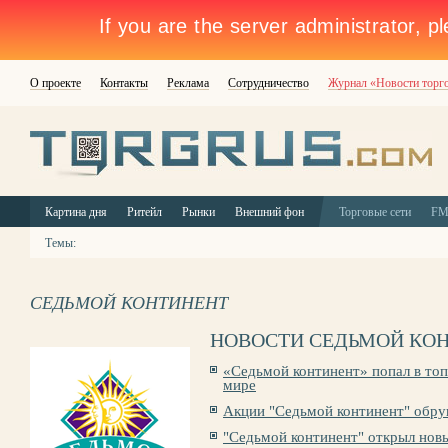
О проекте
Контакты
Реклама
Сотрудничество
Журнал «Новости торг
Картина дня
Ритейл
Рынки
Внешний фон
Торговые сети
F
Темы:
СЕДЬМОЙ КОНТИНЕНТ
НОВОСТИ СЕДЬМОЙ КО
«Седьмой континент» попал в то
мире
Акции "Седьмой континент" обр
"Седьмой континент" открыл нов