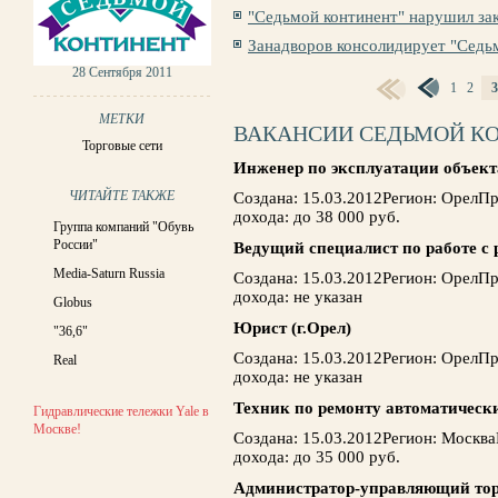
"Седьмой континент" нарушил зак
Занадворов консолидирует "Седьм
28 Сентября 2011
1
2
3
СТРАНИЦЫ
МЕТКИ
ВАКАНСИИ СЕДЬМОЙ К
Торговые сети
Инженер по эксплуатации объект
ЧИТАЙТЕ ТАКЖЕ
Создана: 15.03.2012Регион: ОрелП
дохода: до 38 000 руб.
Группа компаний "Обувь
России"
Ведущий специалист по работе с
Media-Saturn Russia
Создана: 15.03.2012Регион: ОрелП
дохода: не указан
Globus
Юрист (г.Орел)
"36,6"
Создана: 15.03.2012Регион: ОрелП
Real
дохода: не указан
Техник по ремонту автоматическ
Гидравлические тележки Yale в
Москве!
Создана: 15.03.2012Регион: Москв
дохода: до 35 000 руб.
Администратор-управляющий тор