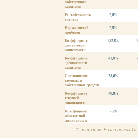
собственного
капитала
Рентабельность
2,8%
активов
Норма чистой
2,9%
прибыли
Коэффициент
232,8%
финансовой
зависимости
Коэффициент
43,0%
адекватности
капитала
Соотношение
78,6%
заемных и
собственных средств
Коэффициент
40,8%
текущей
ликвидности
Коэффициент
7,2%
абсолютной
ликвидности
© источник: База данных 