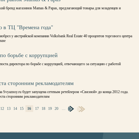
нский бренд магазинов Mamas & Papas, предлагающий товары для младенцев и
 в ТЦ "Времена года"
обрел у австрийской компании Volksbank Real Estate 40 процентов торгового центра
скве
 по борьбе с коррупцией
поста директора по борьбе с коррупцией, отвечающего за ситуацию с работой
еста сторонним рекламодателям
 Svyaznoy.ru будет запущена сетевым ретейлером «Связной» до конца 2012 года.
еста сторонним рекламодателям
12
13
14
15
16
17
18
19
20
…