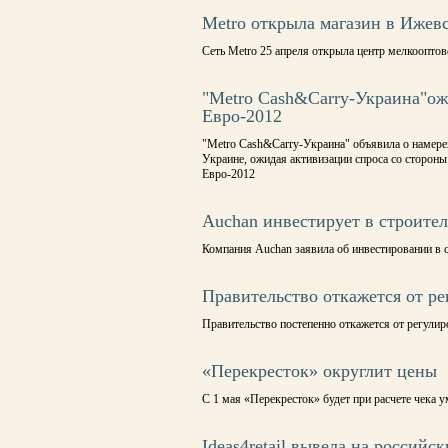
Metro открыла магазин в Ижев
Сеть Metro 25 апреля открыла центр мелкоопто
"Metro Cash&Carry-Украина"ож
Евро-2012
"Metro Cash&Carry-Украина" объявила о намере
Украине, ожидая активизации спроса со стороны
Евро-2012
Auchan инвестирует в строител
Компания Auchan заявила об инвестировании в 
Правительство откажется от р
Правительство постепенно откажется от регули
«Перекресток» округлит цены
C 1 мая «Перекресток» будет при расчете чека 
Ideas4retail вывела на россий