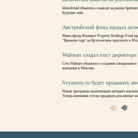
Ideas4retail объявила о выводе на рынок брита
будущих мам
Австрийский фонд продал долю
Инвестфонд Romanov Property Holdings Fund при
"Времена года" на Кутузовском проспекте в Мо
Walmart создал пост директора
Сеть Walmart объявила о создании специального 
компании в Мексике
Svyaznoy.ru будет продавать м
Новая программа монетизации интернет-магазина
Теперь компания готова продавать рекламные м
…
СТРАНИЦЫ