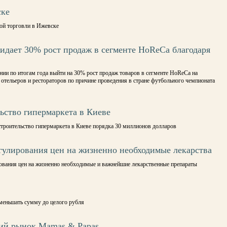
ске
вой торговли в Ижевске
идает 30% рост продаж в сегменте HoReСa благодаря
нии по итогам года выйти на 30% рост продаж товаров в сегменте HoReCa на
 отельеров и рестораторов по причине проведения в стране футбольного чемпионата
ьство гипермаркета в Киеве
строительство гипермаркета в Киеве порядка 30 миллионов долларов
егулирования цен на жизненно необходимые лекарства
рования цен на жизненно необходимые и важнейшие лекарственные препараты
уменьшать сумму до целого рубля
ский рынок Mamas & Papas