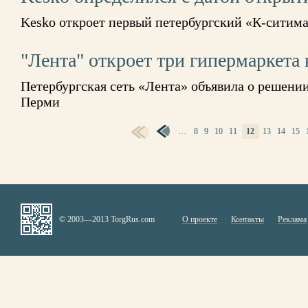
Kesko откроет первый петербургский «К-ситимар
"Лента" откроет три гипермаркета
Петербургская сеть «Лента» объявила о решении
Перми
…
8
9
10
11
12
13
14
15
СТРАНИЦЫ
© 2003—2013 TorgRus.com
О проекте
Контакты
Реклама