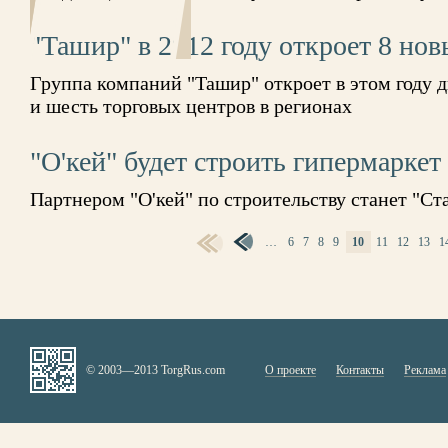
"Ташир" в 2012 году откроет 8 но
Группа компаний "Ташир" откроет в этом году д
и шесть торговых центров в регионах
"О'кей" будет строить гипермаркет
Партнером "О'кей" по строительству станет "Ст
…
6
7
8
9
10
11
12
13
1
СТРАНИЦЫ
© 2003—2013 TorgRus.com
О проекте
Контакты
Реклама