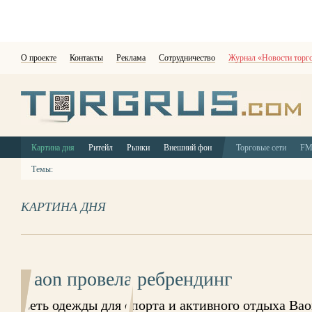
О проекте
Контакты
Реклама
Сотрудничество
Журнал «Новости торг
Картина дня
Ритейл
Рынки
Внешний фон
Торговые сети
F
Темы:
КАРТИНА ДНЯ
Baon провела ребрендинг
Сеть одежды для спорта и активного отдыха Ba