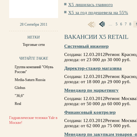
Х5 лишилась главного
Х5 за год подешевела на 55%
…
5
6
7
8
28 Сентября 2011
СТРАНИЦЫ
ВАКАНСИИ X5 RETAIL
МЕТКИ
Торговые сети
Системный инженер
Создана: 12.03.2012Регион: Красн
ЧИТАЙТЕ ТАКЖЕ
дохода: от 23 000 до 30 000 руб.
Группа компаний "Обувь
Директор-стажер магазина
России"
Создана: 12.03.2012Регион: Красн
Media-Saturn Russia
дохода: от 18 000 до 29 000 руб.
Globus
Менеджер по маркетингу
"36,6"
Создана: 12.03.2012Регион: Москв
дохода: от 50 000 до 60 000 руб.
Real
Финансовый контролер
Гидравлические тележки Yale в
Создана: 12.03.2012Регион: Москв
Москве!
дохода: от 62 000 до 75 000 руб.
Менеджер по закупкам товаров -п