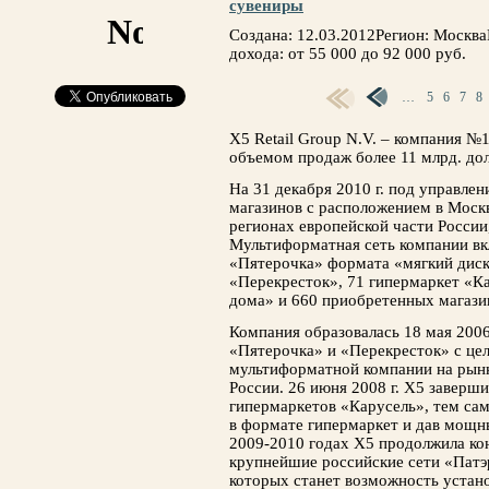
сувениры
Создана: 12.03.2012Регион: Москв
дохода: от 55 000 до 92 000 руб.
…
5
6
7
8
СТРАНИЦЫ
X5 Retail Group N.V. – компания №
объемом продаж более 11 млрд. дол
На 31 декабря 2010 г. под управле
магазинов с расположением в Москв
регионах европейской части России,
Мультиформатная сеть компании вкл
«Пятерочка» формата «мягкий диск
«Перекресток», 71 гипермаркет «Ка
дома» и 660 приобретенных магази
Компания образовалась 18 мая 2006
«Пятерочка» и «Перекресток» с це
мультиформатной компании на рынк
России. 26 июня 2008 г. X5 заверш
гипермаркетов «Карусель», тем са
в формате гипермаркет и дав мощны
2009-2010 годах X5 продолжила ко
крупнейшие российские сети «Патэ
которых станет возможность устано