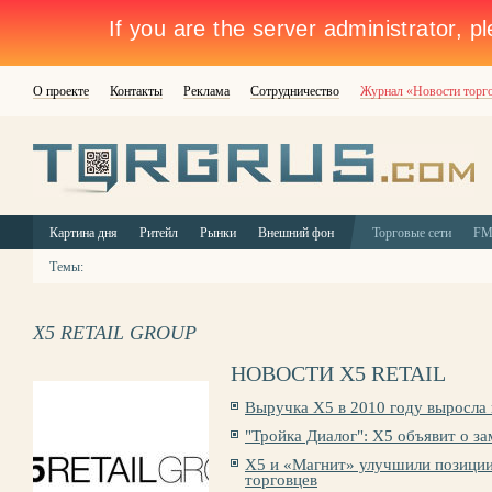
О проекте
Контакты
Реклама
Сотрудничество
Журнал «Новости торг
Картина дня
Ритейл
Рынки
Внешний фон
Торговые сети
F
Темы:
X5 RETAIL GROUP
НОВОСТИ X5 RETAIL
Выручка X5 в 2010 году выросла
"Тройка Диалог": X5 объявит о з
X5 и «Магнит» улучшили позиции
торговцев