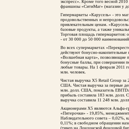
экспресс». Кроме того весной 2010
франшизы «СитиМаг» (магазин у до
Гипермаркеты «Карусель» - это ма
продовольственных и непродовольс
привлекательным ценам. «Карусель
базовые продукты, а также уникаль
Торговая площадь гипермаркетов: от
- от 30 000 до 50 000 наименований
Во всех супермаркетах «Перекрест
действуют бонусно-накопительные
«Волшебная карта», позволяющие п
бонусные баллы, при совершении по
любые товары. На 1 февраля 2011 г
млн. человек.
Чистая выручка X5 Retail Group за 
США. Чистая выручка за первые дев
млн. долл. США, показатель EBITDA
прибыль составила 183 млн. долл. 
выручка составила 11 248 млн. дол
Акционерами X5 являются Альфа-гр
«Пятерочки» - 19,85%, менеджмент
Наблюдательного совета – 0,02%, ка
0,11%; в свободном обращении нах
(тикер на Лондонской фондовой бир