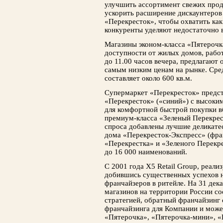
улучшить ассортимент свежих проду
ускорить расширение дискаунтеров
«Перекресток», чтобы охватить ка
конкуренты уделяют недостаточно 
Магазины эконом-класса «Пятерочк
доступности от жилых домов, работ
до 11.00 часов вечера, предлагают 
самым низким ценам на рынке. Сре
составляет около 600 кв.м.
Супермаркет «Перекресток» предст
«Перекресток» («синий») с высоки
для комфортной быстрой покупки в
премиум-класса «Зеленый Перекрест
спроса добавлены лучшие деликатес
дома «Перекресток-Экспресс» (фран
«Перекрестка» и «Зеленого Перекре
до 16 000 наименований.
С 2001 года X5 Retail Group, реали
добившись существенных успехов н
франчайзеров в ритейле. На 31 дек
магазинов на территории России со
стратегией, обратный франчайзинг
франчайзинга для Компании и може
«Пятерочка», «Пятерочка-мини», «