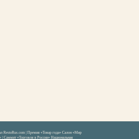
ал RestoRus.com
|
Премия «Товар года»
Салон «Мир
» | Саммит «Торговля в России»
Национальная