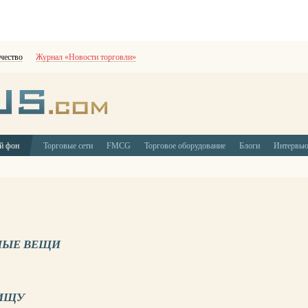
чество
Журнал «Новости торговли»
й фон
Торговые сети
FMCG
Торговое оборудование
Блоги
Интервь
НЫЕ ВЕЩИ
ПИЩУ