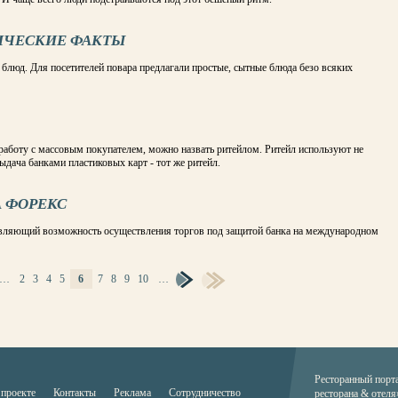
РИЧЕСКИЕ ФАКТЫ
блюд. Для посетителей повара предлагали простые, сытные блюда безо всяких
аботу с массовым покупателем, можно назвать ритейлом. Ритейл используют не
выдача банками пластиковых карт - тот же ритейл.
А ФОРЕКС
авляющий возможность осуществления торгов под защитой банка на международном
…
2
3
4
5
6
7
8
9
10
…
Ресторанный порт
 проекте
Контакты
Реклама
Сотрудничество
ресторана & отеля