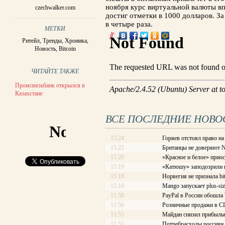
ноября курс виртуальной валюты в
czechwalker.com
достиг отметки в 1000 долларов. З
в четыре раза.
МЕТКИ
Ритейл
,
Тренды
,
Хроника
,
Новость
,
Bitcoin
ЧИТАЙТЕ ТАКЖЕ
Промсвязьбанк открылся в
Казахстане
ВСЕ ПОСЛЕДНИЕ НОВО
15:24
Горяев отстоял право на
15:22
Британцы не доверяют 
15:20
«Красное и белое» приос
15:19
«Катюшу» заподозрили в
15:18
Норвегия не признала bi
15:16
Mango запускает plus-siz
11:58
PayPal в России обошл
11:56
Розничные продажи в С
11:55
Майдан снизил прибыльн
11:51
Потребрасходы россиян 