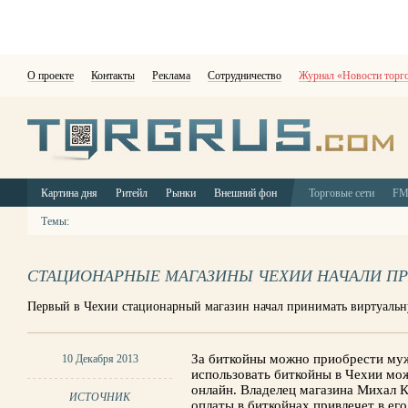
О проекте
Контакты
Реклама
Сотрудничество
Журнал «Новости торг
Картина дня
Ритейл
Рынки
Внешний фон
Торговые сети
F
Темы:
СТАЦИОНАРНЫЕ МАГАЗИНЫ ЧЕХИИ НАЧАЛИ ПР
Первый в Чехии стационарный магазин начал принимать виртуальн
За биткойны можно приобрести муж
10 Декабря 2013
использовать биткойны в Чехии мо
онлайн. Владелец магазина Михал К
ИСТОЧНИК
оплаты в биткойнах привлечет в ег