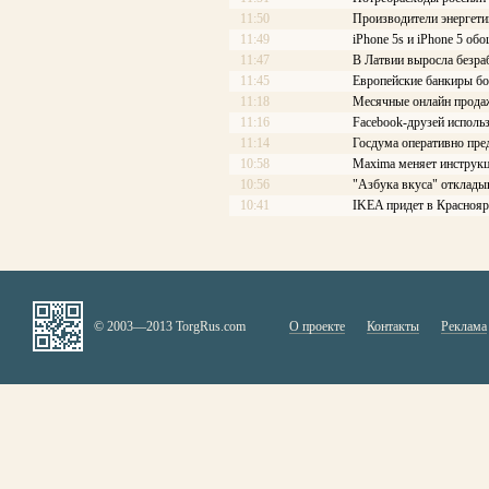
11:50
Производители энергети
11:49
iPhone 5s и iPhone 5 об
11:47
В Латвии выросла безра
11:45
Европейские банкиры боя
11:18
Месячные онлайн прода
11:16
Facebook-друзей исполь
11:14
Госдума оперативно пре
10:58
Maxima меняет инструкц
10:56
"Азбука вкуса" отклады
10:41
IKEA придет в Краснояр
© 2003—2013 TorgRus.com
О проекте
Контакты
Реклама