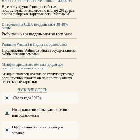
В топ-10 российских сетей вошла "Мария-Ра"
В десятку крупнейших российских
продуктовых ритейлеров по итогам 2012 года
вошла сибирская торговая сеть "Мария-Ра"
В Германии и США подделывают 30-40%
рыбы
Рыбу как и мясо подделывают во всем мире
Развитие Walmart в Индии затормозилось
Продвижение Walmart в Индии осуществляется
очень низкими темпами
Минфин предлагает обязать продавцов
принимать банковские карты
Минфин намерен обязать со следующего года
всех крупных продавцов принимать к оплате
пластиковые карточки
ЛУЧШИЕ БЛОГИ
«Товар года 2012»
Новогодние витрины: удовольствие
или обязанность?
Оформление витрин с помощью
экранов