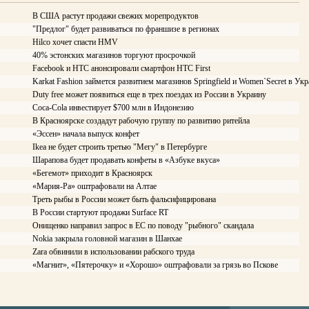
В США растут продажи свежих морепродуктов
"Предлог" будет развиваться по франшизе в регионах
Hilco хочет спасти HMV
40% эстонских магазинов торгуют просрочкой
Facebook и HTC анонсировали смартфон HTC First
Karkat Fashion займется развитием магазинов Springfield и Women`Secret в Укр
Duty free может появиться еще в трех поездах из России в Украину
Coca-Cola инвестирует $700 млн в Индонезию
В Красноярске создадут рабочую группу по развитию ритейла
«Эссен» начала выпуск конфет
Ikea не будет строить третью "Мегу" в Петербурге
Шарапова будет продавать конфеты в «Азбуке вкуса»
«Бегемот» приходит в Красноярск
«Мария-Ра» оштрафовали на Алтае
Треть рыбы в России может быть фальсифицирована
В России стартуют продажи Surface RT
Онищенко направил запрос в ЕС по поводу "рыбного" скандала
Nokia закрыла головной магазин в Шанхае
Zara обвинили в использовании рабского труда
«Магнит», «Пятерочку» и «Хорошо» оштрафовали за грязь во Пскове