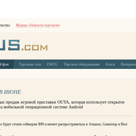
чество
Журнал «Новости торговли»
й фон
Торговые сети
FMCG
Торговое оборудование
Блоги
Интервь
 В ИЮНЕ
рвых продаж игровой приставки OUYA, которая использует открытое
на мобильной операционной системе Android
о будет стоить геймерам $99 и начнет распространяться в Amazon, Gamestop и Best
.