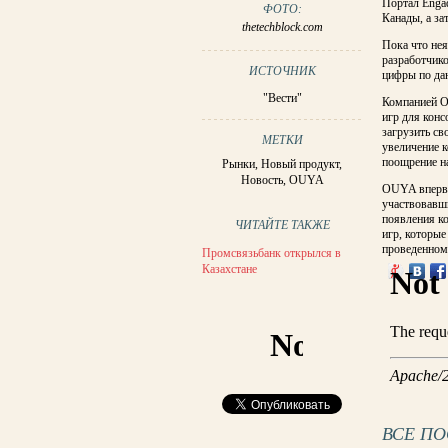
Портал Engad
ФОТО:
Канады, а з
thetechblock.com
Пока что нея
разработчико
ИСТОЧНИК
цифры по да
"Вести"
Компанией O
игр для кон
загрузить св
МЕТКИ
увеличение к
поощрение н
Рынки
,
Новый продукт
,
Новость
,
OUYA
OUYA впервые
участвовавши
появления ко
ЧИТАЙТЕ ТАКЖЕ
игр, которые
проведенному
Промсвязьбанк открылся в
Казахстане
ВСЕ П