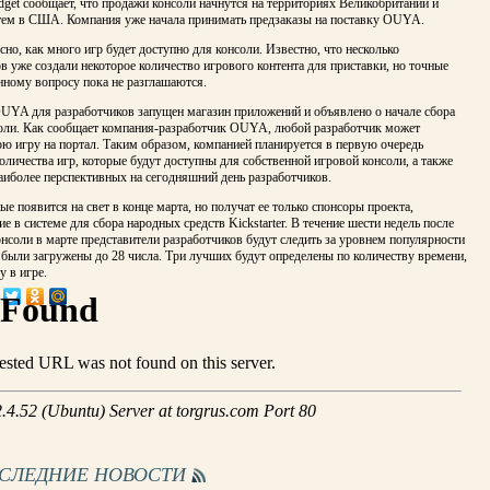
get сообщает, что продажи консоли начнутся на территориях Великобритании и
атем в США. Компания уже начала принимать предзаказы на поставку OUYA.
сно, как много игр будет доступно для консоли. Известно, что несколько
в уже создали некоторое количество игрового контента для приставки, но точные
нному вопросу пока не разглашаются.
UYA для разработчиков запущен магазин приложений и объявлено о начале сбора
соли. Как сообщает компания-разработчик OUYA, любой разработчик может
ою игру на портал. Таким образом, компанией планируется в первую очередь
оличества игр, которые будут доступны для собственной игровой консоли, а также
аиболее перспективных на сегодняшний день разработчиков.
 появится на свет в конце марта, но получат ее только спонсоры проекта,
е в системе для сбора народных средств Kickstarter. В течение шести недель после
нсоли в марте представители разработчиков будут следить за уровнем популярности
 были загружены до 28 числа. Три лучших будут определены по количеству времени,
 в игре.
ОСЛЕДНИЕ НОВОСТИ