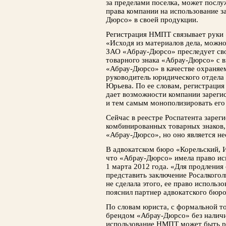
за пределами поселка, может посл
права компании на использование 
Дюрсо» в своей продукции.
Регистрация НМПТ связывает руки
«Исходя из материалов дела, можно
ЗАО «Абрау-Дюрсо» преследует сво
товарного знака «Абрау-Дюрсо» с в
«Абрау-Дюрсо» в качестве охраняем
руководитель юридического отдела
Юрьева. По ее словам, регистраци
дает возможности компании зареги
и тем самым монополизировать его 
Сейчас в реестре Роспатента зарег
комбинированных товарных знаков,
«Абрау-Дюрсо», но оно является н
В адвокатском бюро «Корельский, 
что «Абрау-Дюрсо» имела право и
1 марта 2012 года. «Для продления
представить заключение Росалкоголь
не сделала этого, ее право исполь
пояснил партнер адвокатского бюр
По словам юриста, с формальной т
брендом «Абрау-Дюрсо» без наличи
использование НМПТ может быть р