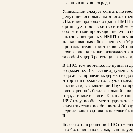
выращивания винограда.
Уникальной следует считать не мес
репутация основана на многолетнем
«Наличие правовой охраны НМПТ п
организует производство в той же 
соответствии продукции перечню о
пользования данным НМПТ и осуще
маркированных обозначением «Абр
производителя игристых вин. Это п
появлению на рынке низкокачестве
за собой ущерб репутации завода и
В ППС, тем не менее, не приняли 
возражение. В качест­ве аргумента
ведомства привели выдержки из док
которых в прежние годы участвова
частности, в заключении Научно-п
пивоваренной, безалкогольной и в
года, а также в книге «Как шампан
1997 году, особое место уделяется
климатических особенностей Абрау
первые виноградники в поселке был
II.
Более того, в решении ППС отмече
что большинст­во сырья, используем