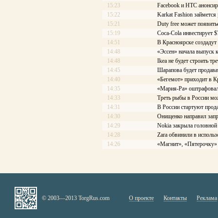
15:23
Facebook и HTC анонсир
15:22
Karkat Fashion займется
15:21
Duty free может появить
15:19
Coca-Cola инвестирует 
14:51
В Красноярске создадут
14:48
«Эссен» начала выпуск 
14:48
Ikea не будет строить т
14:45
Шарапова будет продава
14:40
«Бегемот» приходит в К
14:35
«Мария-Ра» оштрафовал
14:33
Треть рыбы в России мо
14:31
В России стартуют прод
14:30
Онищенко направил запр
14:29
Nokia закрыла головной
14:28
Zara обвинили в использ
14:26
«Магнит», «Пятерочку» 
© 2003—2013 TorgRus.com
О проекте
Контакты
Реклама