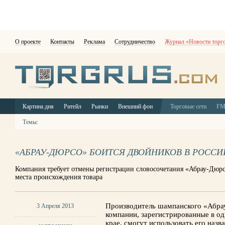
О проекте
Контакты
Реклама
Сотрудничество
Журнал «Новости торг
Картина дня
Ритейл
Рынки
Внешний фон
Торговые сети
F
Темы:
«АБРАУ-ДЮРСО» БОИТСЯ ДВОЙНИКОВ В РОССИ
Компания требует отмены регистрации словосочетания «Абрау-Дюрс
места происхождения товара
Производитель шампанского «Абрау
3 Апреля 2013
компании, зарегистрированные в о
крае, смогут использовать его назв