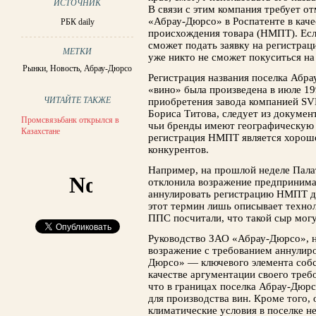
ИСТОЧНИК
В связи с этим компания требует о
«Абрау-Дюрсо» в Роспатенте в кач
РБК daily
происхождения товара (НМПТ). Если
сможет подать заявку на регистрац
МЕТКИ
уже никто не сможет покуситься на
Рынки
,
Новость
,
Абрау-Дюрсо
Регистрация названия поселка Абр
«вино» была произведена в июле 19
ЧИТАЙТЕ ТАКЖЕ
приобретения завода компанией SV
Бориса Титова, следует из докумен
Промсвязьбанк открылся в
чьи бренды имеют географическую 
Казахстане
регистрация НМПТ является хорош
конкурентов.
Например, на прошлой неделе Пала
отклонила возражение предпринима
аннулировать регистрацию НМПТ дл
этот термин лишь описывает технол
ППС посчитали, что такой сыр могу
Руководство ЗАО «Абрау-Дюрсо», на
возражение с требованием аннулир
Дюрсо» — ключевого элемента собс
качестве аргументации своего тре
что в границах поселка Абрау-Дюрс
для производства вин. Кроме того,
климатические условия в поселке н