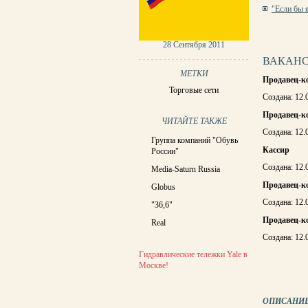
"Если бы 
СТРАНИЦ
28 Сентября 2011
ВАКАНС
МЕТКИ
Продавец-к
Торговые сети
Создана: 12.
Продавец-ко
ЧИТАЙТЕ ТАКЖЕ
Создана: 12.
Группа компаний "Обувь
Кассир
России"
Создана: 12.
Media-Saturn Russia
Продавец-ко
Globus
Создана: 12.
"36,6"
Продавец-к
Real
Создана: 12.
Гидравлические тележки Yale в
Москве!
СТРАНИЦ
ОПИСАНИ