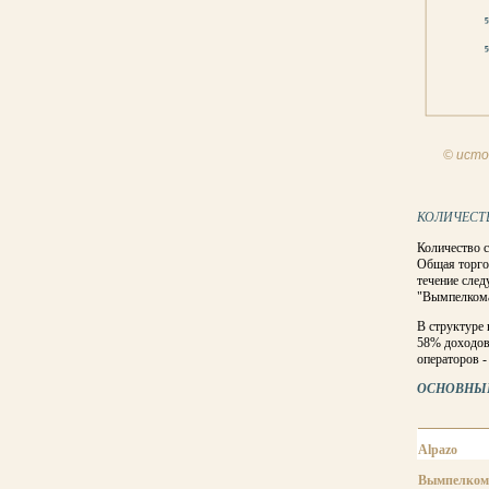
© исто
КОЛИЧЕСТ
Количество с
Общая торгов
течение след
"Вымпелкома
В структуре
58% доходов,
операторов -
ОСНОВНЫЕ 
Alpazo
Вымпелком 