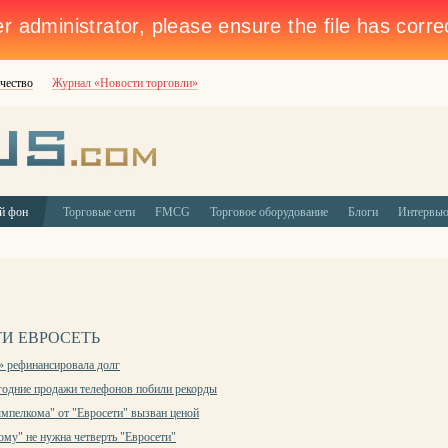
чество
Журнал «Новости торговли»
й фон
Торговые сети
FMCG
Торговое оборудование
Блоги
Интервь
И ЕВРОСЕТЬ
» рефинансировала долг
одние продажи телефонов побили рекорды
мпелкома" от "Евросети" вызван ценой
му" не нужна четверть "Евросети"