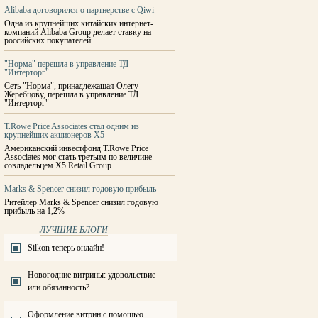
Alibaba договорился о партнерстве с Qiwi
Одна из крупнейших китайских интернет-
компаний Alibaba Group делает ставку на
российских покупателей
"Норма" перешла в управление ТД
"Интерторг"
Сеть "Норма", принадлежащая Олегу
Жеребцову, перешла в управление ТД
"Интерторг"
T.Rowe Price Associates стал одним из
крупнейших акционеров X5
Американский инвестфонд T.Rowe Price
Associates мог стать третьим по величине
совладельцем Х5 Retail Group
Marks & Spencer снизил годовую прибыль
Ритейлер Marks & Spencer снизил годовую
прибыль на 1,2%
ЛУЧШИЕ БЛОГИ
Silkon теперь онлайн!
Новогодние витрины: удовольствие
или обязанность?
Оформление витрин с помощью