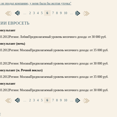
я не продал компанию, у меня была бы желтая уточка"
…
2
3
4
5
6
7
8
9
10
…
Ы
ИИ ЕВРОСЕТЬ
онсультант
03.2012Регион: ЛобняПредполагаемый уровень месячного дохода: от 30 000 руб.
нсультант (ночь)
03.2012Регион: МоскваПредполагаемый уровень месячного дохода: от 35 000 руб.
03.2012Регион: МоскваПредполагаемый уровень месячного дохода: от 30 000 руб.
нсультант (м. Речной вокзал)
03.2012Регион: МоскваПредполагаемый уровень месячного дохода: от 35 000 руб.
онсультант
03.2012Регион: МоскваПредполагаемый уровень месячного дохода: от 30 000 руб.
…
2
3
4
5
6
7
8
9
10
…
Ы
Е