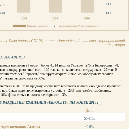
чник: База данных СПАРК, анализ Интерфакс-Агентство корпоративной
информации
ВО МАГАЗИНОВ
алонов компании в России - более 4,014 тыс., на Украине - 275, в Белоруссии - 78.
ая площадь розничной сети - 165 тыс. кв. м, количество сотрудников - 27 тыс. В
ующих трех лет "Евросеть" планирует открыть 2 тыс. монобрендовых салонов
", увеличив свою сеть на 50%.
 выручки в 2010 г. на продажу мобильных телефонов и интернет-модемов пришлось
 ноутбуков и других электронных устройств - 23%, платежей от мобильных
 16%, финансовых и платежных сервисов - 3%.
ВЛАДЕЛЬЦЫ КОМПАНИИ «ЕВРОСЕТЬ» (НА КОНЕЦ 2010 Г. )
Доля
50,01%
через компанию Ararima
49,9%