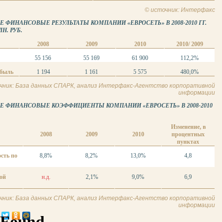
© источник: Интерфакс
ФИНАНСОВЫЕ РЕЗУЛЬТАТЫ КОМПАНИИ «ЕВРОСЕТЬ» В 2008-2010 ГГ.
Н. РУБ.
2008
2009
2010
2010/ 2009
55 156
55 169
61 900
112,2%
ибыль
1 194
1 161
5 575
480,0%
чник: База данных СПАРК, анализ Интерфакс-Агентство корпоративной
информации
 ФИНАНСОВЫЕ КОЭФФИЦИЕНТЫ КОМПАНИИ «ЕВРОСЕТЬ» В 2008-2010
Изменение, в
2008
2009
2010
процентных
пунктах
сть по
8,8%
8,2%
13,0%
4,8
ой
н.д.
2,1%
9,0%
6,9
чник: База данных СПАРК, анализ Интерфакс-Агентство корпоративной
информации