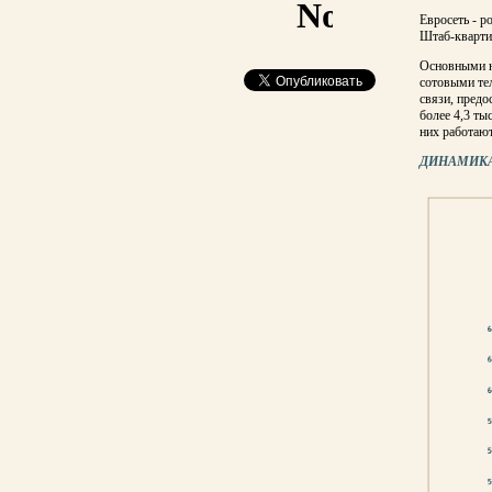
Евросеть - р
Штаб-кварти
Основными н
сотовыми те
связи, предо
более 4,3 ты
них работают
ДИНАМИКА