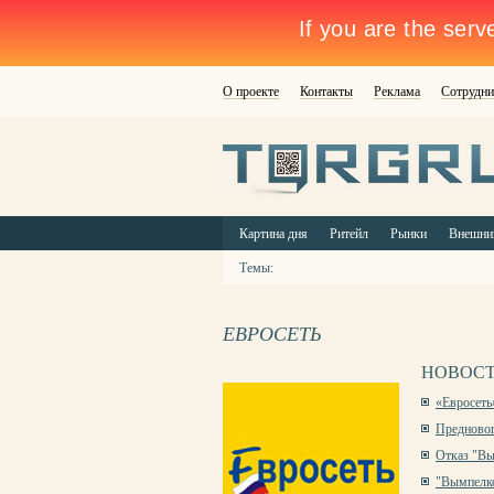
О проекте
Контакты
Реклама
Сотрудни
Картина дня
Ритейл
Рынки
Внешни
Темы:
ЕВРОСЕТЬ
НОВОСТ
«Евросеть
Предновог
Отказ "Вы
"Вымпелко