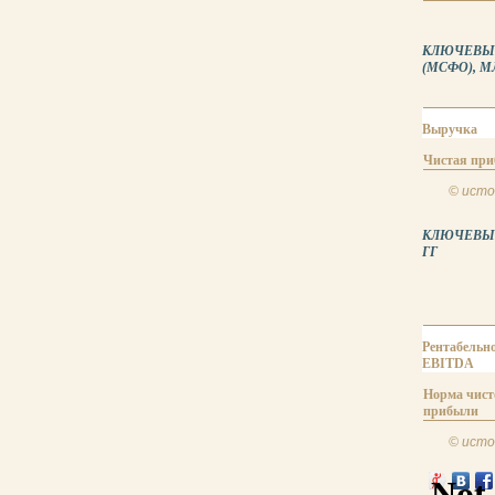
КЛЮЧЕВЫЕ 
(МСФО), МЛ
Выручка
Чистая пр
© исто
КЛЮЧЕВЫЕ
ГГ
Рентабельно
EBITDA
Норма чист
прибыли
© исто