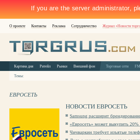
О проекте
Контакты
Реклама
Сотрудничество
Журнал «Новости торг
Картина дня
Ритейл
Рынки
Внешний фон
Торговые сети
F
Темы:
ЕВРОСЕТЬ
НОВОСТИ ЕВРОСЕТЬ
Samsung расширит брендированны
«Евросеть» может выкупить 20%
Чичваркин требует изъятые телеф