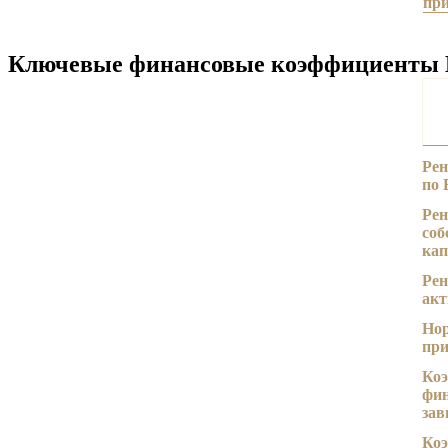
пр
Ключевые финансовые коэффициенты М.
Рен
по
Рен
соб
кап
Рен
акт
Нор
пр
Ко
фи
зав
Ко