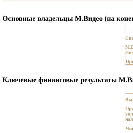
Основные владельцы М.Видео (на конец 
Све
М.В
Лим
Пр
Ключевые финансовые результаты М.Вид
Вы
Пр
уп
нал
Чи