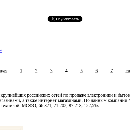
6%
ущая
1
2
3
4
5
6
7
сл
 крупнейших российских сетей по продаже электроники и бытов
 магазинами, а также интернет-магазинами. По данным компании 
техникой. МСФО, 66 371, 71 202, 87 218, 122,5%.