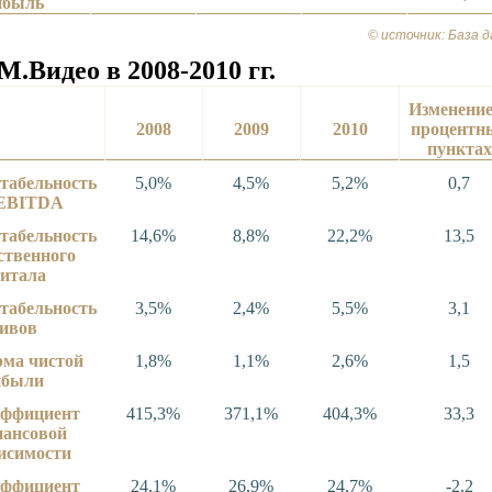
ибыль
© источник: База
Видео в 2008-2010 гг.
Изменение
2008
2009
2010
процентн
пунктах
табельность
5,0%
4,5%
5,2%
0,7
 EBITDA
табельность
14,6%
8,8%
22,2%
13,5
ственного
итала
табельность
3,5%
2,4%
5,5%
3,1
ивов
ма чистой
1,8%
1,1%
2,6%
1,5
ибыли
эффициент
415,3%
371,1%
404,3%
33,3
нансовой
исимости
эффициент
24,1%
26,9%
24,7%
-2,2