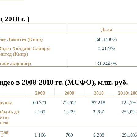
2010 г. )
Доля
це Лимитед (Кипр)
68,3430%
идео Холдинг Сайпрус
0,4123%
итед (Кипр)
очие акционер
31,2447%
ео в 2008-2010 гг. (МСФО), млн. руб.
2008
2009
2010
2010/ 20
ручка
66 371
71 202
87 218
122,5%
ибыль до
2 199
1 299
3 287
253,0%
латы
огов
стая
1 166
769
2 238
291,0%