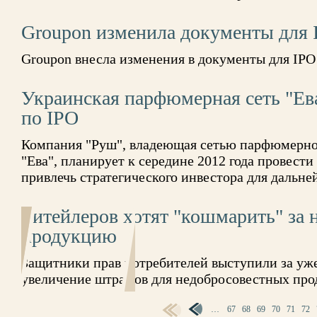
Groupon изменила документы для 
Groupon внесла изменения в документы для IPO
Украинская парфюмерная сеть "Ев
по IPO
Компания "Руш", владеющая сетью парфюмерно
"Ева", планирует к середине 2012 года провест
привлечь стратегического инвестора для дальне
Ритейлеров хотят "кошмарить" за 
продукцию
Защитники прав потребителей выступили за уж
увеличение штрафов для недобросовестных про
…
67
68
69
70
71
72
СТРАНИЦЫ