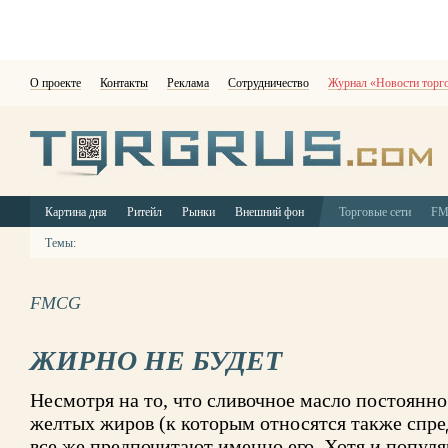
О проекте
Контакты
Реклама
Сотрудничество
Журнал «Новости торг
Картина дня
Ритейл
Рынки
Внешний фон
Торговые сети
F
Темы:
FMCG
ЖИРНО НЕ БУДЕТ
Несмотря на то, что сливочное масло постоянно 
желтых жиров (к которым относятся также спре
все же предпочитают именно его. Хотя и попул