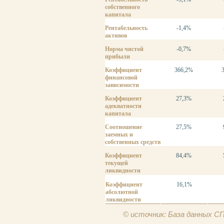
собственного
капитала
Рентабельность
-1,4%
активов
Норма чистой
-0,7%
прибыли
Коэффициент
366,2%
финансовой
зависимости
Коэффициент
27,3%
адекватности
капитала
Соотношение
27,5%
заемных и
собственных средств
Коэффициент
84,4%
текущей
ликвидности
Коэффициент
16,1%
абсолютной
ликвидности
© источник: База данных 