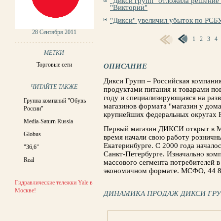
"Дикси групп" отложила решение
"Виктории"
"Дикси" увеличил убыток по РСБ
28 Сентября 2011
1
2
3
4
СТРАНИЦЫ
МЕТКИ
Торговые сети
ОПИСАНИЕ
Дикси Групп – Российская компани
ЧИТАЙТЕ ТАКЖЕ
продуктами питания и товарами пов
году и специализирующаяся на раз
Группа компаний "Обувь
магазинов формата "магазин у дома
России"
крупнейших федеральных округах 
Media-Saturn Russia
Первый магазин ДИКСИ открыт в Мо
Globus
время начали свою работу рознич
Екатеринбурге. С 2000 года начало
"36,6"
Санкт-Петербурге. Изначально комп
Real
массового сегмента потребителей в
экономичном формате. МСФО, 44 86
Гидравлические тележки Yale в
Москве!
ДИНАМИКА ПРОДАЖ ДИКСИ ГР