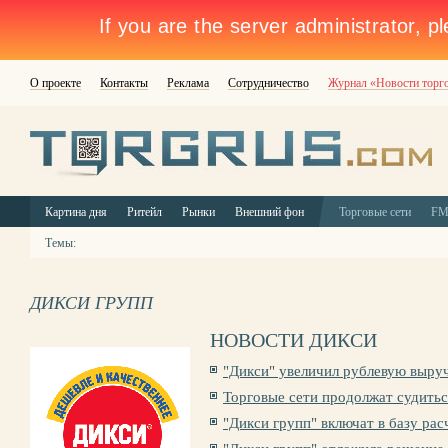
О проекте
Контакты
Реклама
Сотрудничество
Журнал «Новости торг
Картина дня
Ритейл
Рынки
Внешний фон
Торговые сети
F
Темы:
ДИКСИ ГРУПП
НОВОСТИ ДИКСИ
"Дикси" увеличил рублевую выруч
Торговые сети продолжат судитьс
"Дикси групп" включат в базу рас