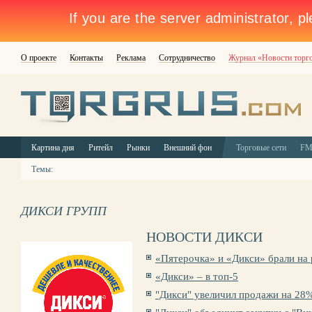
О проекте
Контакты
Реклама
Сотрудничество
Журнал «Новости торг
Картина дня
Ритейл
Рынки
Внешний фон
Торговые сети
F
Темы:
ДИКСИ ГРУПП
НОВОСТИ ДИКСИ
«Пятерочка» и «Дикси» брали на 
«Дикси» – в топ-5
"Дикси" увеличил продажи на 28