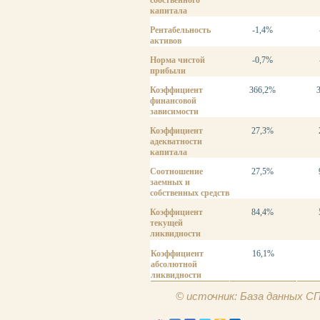
собственного
капитала
Рентабельность
-1,4%
активов
Норма чистой
-0,7%
прибыли
Коэффициент
366,2%
финансовой
зависимости
Коэффициент
27,3%
адекватности
капитала
Соотношение
27,5%
заемных и
собственных средств
Коэффициент
84,4%
текущей
ликвидности
Коэффициент
16,1%
абсолютной
ликвидности
© источник: База данных 