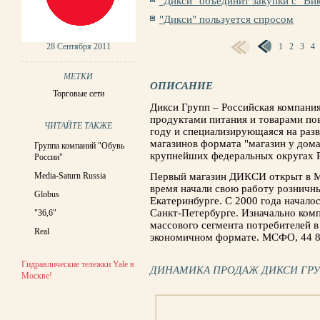
"Дикси" объединит закупки с "Ви
"Дикси" пользуется спросом
28 Сентября 2011
1
2
3
4
СТРАНИЦЫ
МЕТКИ
ОПИСАНИЕ
Торговые сети
Дикси Групп – Российская компани
продуктами питания и товарами пов
ЧИТАЙТЕ ТАКЖЕ
году и специализирующаяся на раз
магазинов формата "магазин у дома
Группа компаний "Обувь
крупнейших федеральных округах 
России"
Media-Saturn Russia
Первый магазин ДИКСИ открыт в Мо
время начали свою работу рознич
Globus
Екатеринбурге. С 2000 года начало
Санкт-Петербурге. Изначально комп
"36,6"
массового сегмента потребителей в
Real
экономичном формате. МСФО, 44 86
Гидравлические тележки Yale в
ДИНАМИКА ПРОДАЖ ДИКСИ ГР
Москве!