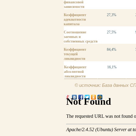
финансовой
зависимости
Коэффициент
27,3%
адекватности
капитала
Соотношение
27,5%
заемных и
собственных средств
Коэффициент
84,4%
текущей
ликвидности
Коэффициент
16,1%
абсолютной
ликвидности
© источник: База данных 