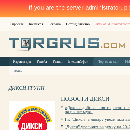
О проекте
Контакты
Реклама
Сотрудничество
Журнал «Новости торг
Картина дня
Ритейл
Рынки
Внешний фон
Торговые сети
F
Темы:
ДИКСИ ГРУПП
НОВОСТИ ДИКСИ
«Дикси» добилась пятикратного с
на рынке муки
ГК "Дикси" в январе увеличила в
"Дикси" увеличит выручку на 20