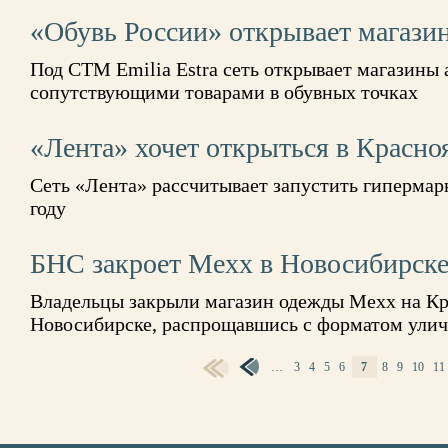
«Обувь России» открывает магази
Под СТМ Emilia Estra сеть открывает магазины 
сопутствующими товарами в обувных точках
«Лента» хочет открыться в Красноя
Сеть «Лента» рассчитывает запустить гипермарк
году
БНС закроет Mexx в Новосибирск
Владельцы закрыли магазин одежды Mexx на Кр
Новосибирске, распрощавшись с форматом улич
…
3
4
5
6
7
8
9
10
11
СТРАНИЦЫ