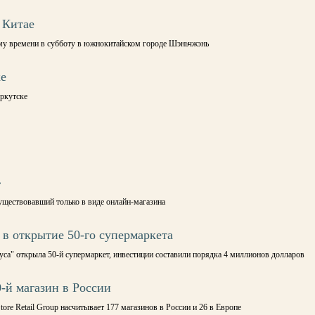
 Китае
ому времени в субботу в южнокитайском городе Шэньчжэнь
ке
Иркутске
в
»
уществовавший только в виде онлайн-магазина
 в открытие 50-го супермаркета
уса" открыла 50-й супермаркет, инвестиции составили порядка 4 миллионов долларов
0-й магазин в России
tore Retail Group насчитывает 177 магазинов в России и 26 в Европе