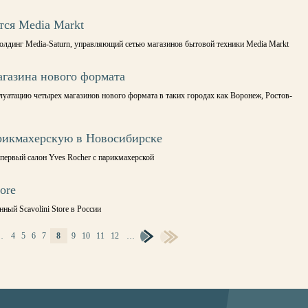
ся Media Markt
олдинг Media-Saturn, управляющий сетью магазинов бытовой техники Media Markt
агазина нового формата
луатацию четырех магазинов нового формата в таких городах как Воронеж, Ростов-
рикмахерскую в Новосибирске
первый салон Yves Rocher с парикмахерской
ore
ый Scavolini Store в России
…
4
5
6
7
8
9
10
11
12
…