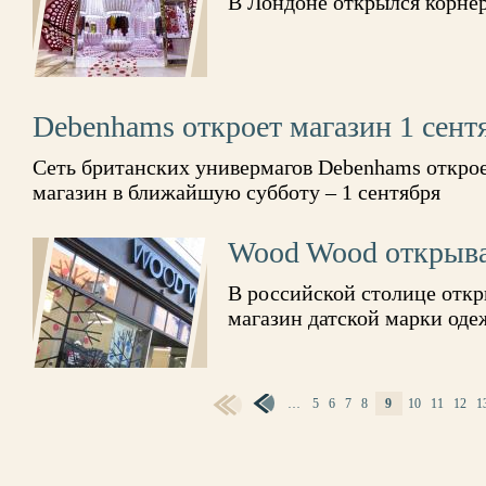
В Лондоне открылся корнер
Debenhams откроет магазин 1 сент
Сеть британских универмагов Debenhams открое
магазин в ближайшую субботу – 1 сентября
Wood Wood открыва
В российской столице отк
магазин датской марки од
СТРАНИЦЫ
…
5
6
7
8
9
10
11
12
1