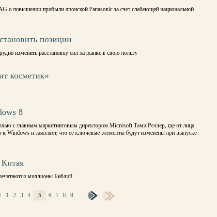
p AG о повышении прибыли японской Panasonic за счет слабеющей национальной
осстановить позиции
трудно изменить расстановку сил на рынке в свою пользу
ит косметик»
dows 8
ервью с главным маркетинговым директором Microsoft Тами Реллер, где от лица
 к Windows и заявляет, что её ключевые элементы будут изменены при выпуске
 Китая
печатаются миллионы Библий
1
2
3
4
5
6
7
8
9
…