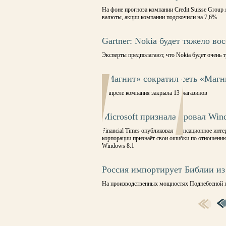
На фоне прогноза компании Credit Suisse Grou
валюты, акции компании подскочили на 7,6%
Gartner: Nokia будет тяжело в
Эксперты предполагают, что Nokia будет очень 
«Магнит» сократил сеть «Магн
В апреле компания закрыла 13 магазинов
Microsoft признала провал Win
Financial Times опубликовало сенсационное инт
корпорации признаёт свои ошибки по отношению
Windows 8.1
Россия импортирует Библии из
На производственных мощностях Поднебесной 
СТРАНИЦЫ