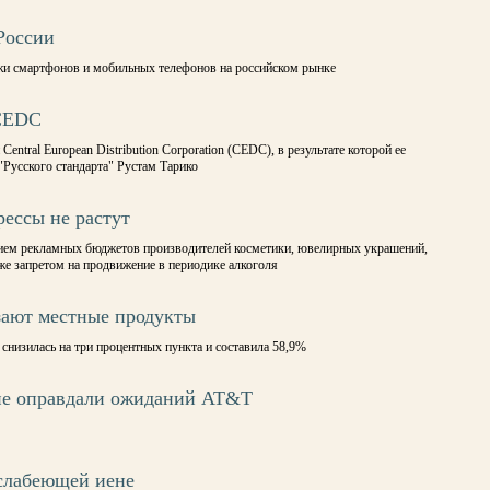
России
жи смартфонов и мобильных телефонов на российском рынке
 CEDC
ntral European Distribution Corporation (CEDC), в результате которой ее
"Русского стандарта" Рустам Тарико
рессы не растут
ием рекламных бюджетов производителей косметики, ювелирных украшений,
же запретом на продвижение в периодике алкоголя
зают местные продукты
снизилась на три процентных пункта и составила 58,9%
не оправдали ожиданий AT&T
 слабеющей иене