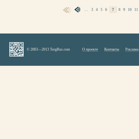
…
3
4
5
6
7
8
9
10
11
СТРАНИЦЫ
© 2003—2013 TorgRus.com
О проекте
Контакты
Реклама