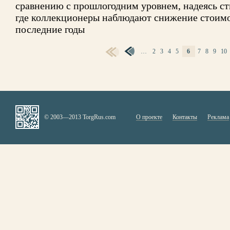
сравнению с прошлогодним уровнем, надеясь ст
где коллекционеры наблюдают снижение стоимо
последние годы
…
2
3
4
5
6
7
8
9
10
СТРАНИЦЫ
© 2003—2013 TorgRus.com
О проекте
Контакты
Реклама