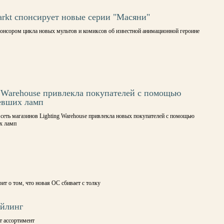
rkt спонсирует новые серии "Масяни"
понсором цикла новых мультов и комиксов об известной анимационной героине
g Warehouse привлекла покупателей с помощью
евших ламп
сеть магазинов Lighting Warehouse привлекла новых покупателей с помощью
х ламп
рит о том, что новая ОС сбивает с толку
айлинг
т ассортимент