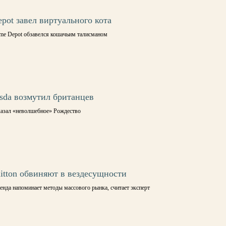
pot завел виртуального кота
me Depot обзавелся кошачьим талисманом
sda возмутил британцев
казал «неволшебное» Рождество
uitton обвиняют в вездесущности
енда напоминает методы массового рынка, считает эксперт