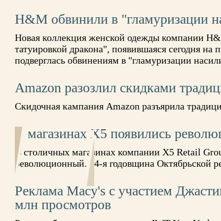
H&M обвинили в "гламуризации н
Новая коллекция женской одежды компании H&
татуировкой дракона", появившаяся сегодня на п
подверглась обвинениям в "гламуризации насил
Amazon разозлил скидками традиц
Скидочная кампания Amazon разъярила традиц
В магазинах X5 появились револ
В столичных магазинах компании X5 Retail Gro
революционный. 94-я годовщина Октябрьской р
Реклама Macy's с участием Джасти
млн просмотров