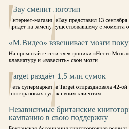
eBay сменит логотип
Интернет-магазин eBay представил 13 сентября
придет на замену существовавшему с момента 
«М.Видео» взвешивает мозги поку
На промосайте сети электроники «Нетто Мозга
клавиатуру и «взвесить» свои мозги
Target раздаёт 1,5 млн сумок
Сеть супермаркетов Target отпраздновала 42-ой 
многоразовых сумок своим клиентам
Независимые британские книготор
кампанию в свою поддержку
Британская Ассоциация книготорговцев решила