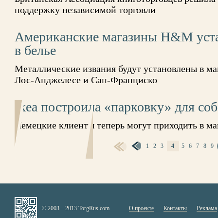
поддержку независимой торговли
Американские магазины Н&M уста
в белье
Металлические извания будут установлены в м
Лос-Анджелесе и Сан-Франциско
Ikea построила «парковку» для соб
Немецкие клиенты теперь могут приходить в м
1
2
3
4
5
6
7
8
9
СТРАНИЦЫ
© 2003—2013 TorgRus.com
О проекте
Контакты
Реклама