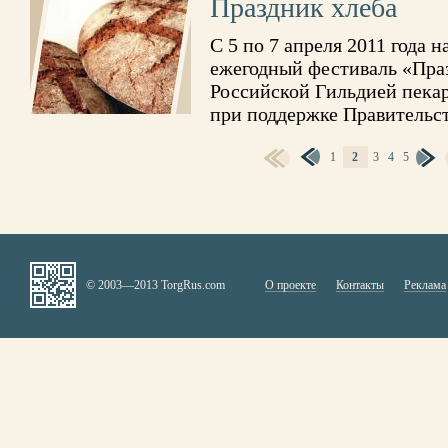
Праздник хлеба
С 5 по 7 апреля 2011 года 
ежегодный фестиваль «Пра
Российской Гильдией пека
при поддержке Правительс
1
2
3
4
5
СТРАНИЦЫ
© 2003—2013 TorgRus.com
О проекте
Контакты
Реклама